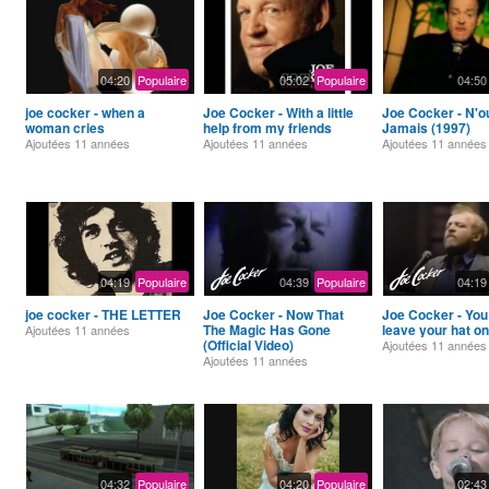
04:20
Populaire
05:02
Populaire
04:50
joe cocker - when a
Joe Cocker - With a little
Joe Cocker - N'o
woman cries
help from my friends
Jamais (1997)
Ajoutées
11 années
Ajoutées
11 années
Ajoutées
11 années
04:19
Populaire
04:39
Populaire
04:19
joe cocker - THE LETTER
Joe Cocker - Now That
Joe Cocker - You
The Magic Has Gone
leave your hat on
Ajoutées
11 années
(Official Video)
Ajoutées
11 années
Ajoutées
11 années
04:32
Populaire
04:20
Populaire
02:43