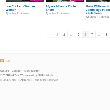
Joe Cocker - Woman to
Alyssa Milano - Photo
Hank Williams Jr 
Woman
Shoot
Jambalaya (4 an
seulement)
Ajoutées
11 années
Ajoutées
11 années
Ajoutées
11 années
«
1
2
...
5
6
7
...
8
RSS
Accueil
Contact
S'enregistrer
CYBERNARD.NET powered by PHP Melody.
© 2026 CYBERNARD.NET. Tous droits réservés