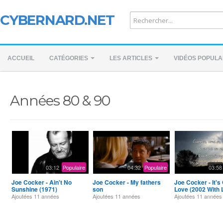
CYBERNARD.NET
ACCUEIL
CATÉGORIES
LES ARTICLES
VIDÉOS POPULA
Années 80 & 90
03:12
Populaire
04:32
Populaire
03:58
Joe Cocker - Ain't No
Joe Cocker - My fathers
Joe Cocker - It's
Sunshine (1971)
son
Love (2002 With L
Ajoutées
11 années
Ajoutées
11 années
Ajoutées
11 années