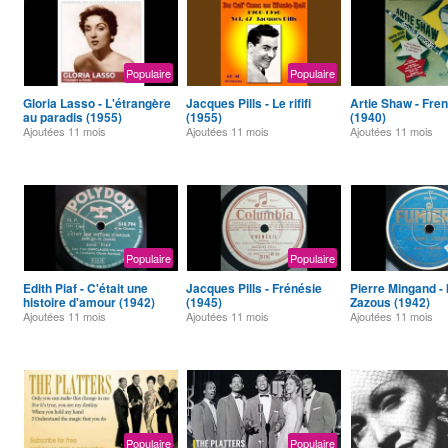
Populaire
Populaire
Gloria Lasso - L'étrangère
Jacques Pills - Le rififi
Artie Shaw - Fren
au paradis (1955)
(1955)
(1940)
Ajoutées
11 mois
Ajoutées
11 mois
Ajoutées
11 mois
Populaire
Populaire
Edith Piaf - C'était une
Jacques Pills - Frénésie
Pierre Mingand - 
histoire d'amour (1942)
(1945)
Zazous (1942)
Ajoutées
11 mois
Ajoutées
11 mois
Ajoutées
11 mois
Populaire
Populaire