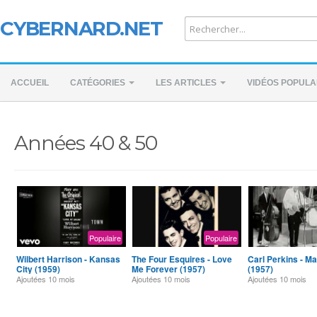
CYBERNARD.NET
ACCUEIL
CATÉGORIES
LES ARTICLES
VIDÉOS POPULA
Années 40 & 50
Populaire
Populaire
Wilbert Harrison - Kansas
The Four Esquires - Love
Carl Perkins - M
City (1959)
Me Forever (1957)
(1957)
Ajoutées
10 mois
Ajoutées
10 mois
Ajoutées
10 mois