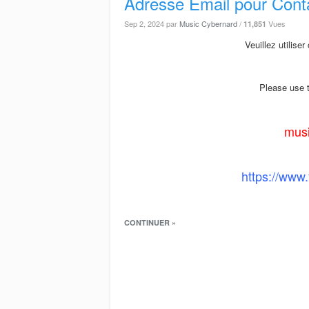
Adresse Email pour Conta
Sep 2, 2024
par
Music Cybernard
/
Vues
11,851
Veuillez utilise
Please use t
musi
https://www
CONTINUER »