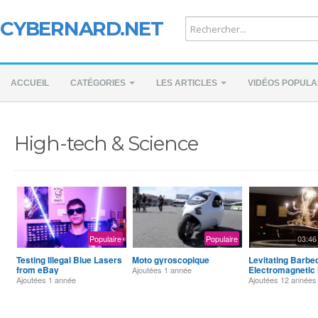
CYBERNARD.NET
ACCUEIL
CATÉGORIES
LES ARTICLES
VIDÉOS POPULA
High-tech & Science
Populaire
Populaire
03:46
Testing Illegal Blue Lasers
Moto gyroscopique
Levitating Barbe
from eBay
Electromagnetic 
Ajoutées
1 année
Ajoutées
1 année
Ajoutées
12 années