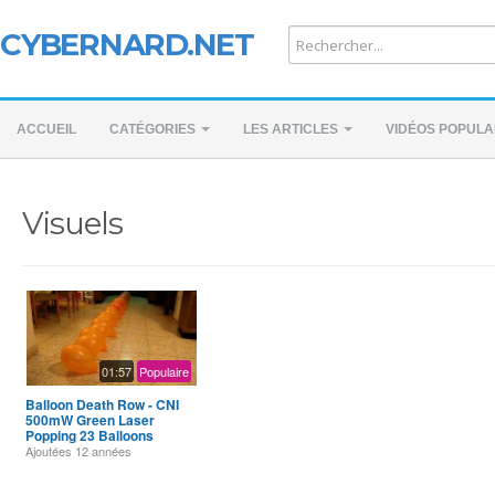
CYBERNARD.NET
ACCUEIL
CATÉGORIES
LES ARTICLES
VIDÉOS POPULA
Visuels
01:57
Populaire
Balloon Death Row - CNI
500mW Green Laser
Popping 23 Balloons
Ajoutées
12 années