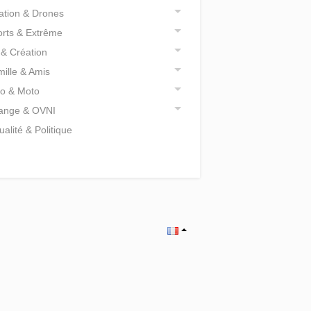
ation & Drones
rts & Extrême
 & Création
ille & Amis
o & Moto
range & OVNI
ualité & Politique