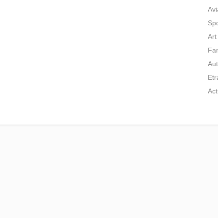
Avi
Spo
Art
Fam
Aut
Et
Act