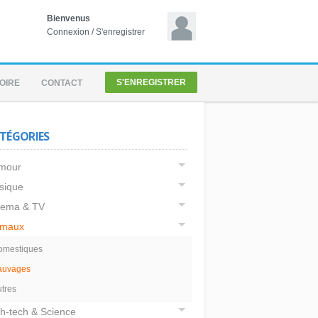
Bienvenus
Connexion
/
S'enregistrer
S'ENREGISTRER
OIRE
CONTACT
TÉGORIES
mour
sique
nema & TV
imaux
omestiques
auvages
tres
h-tech & Science