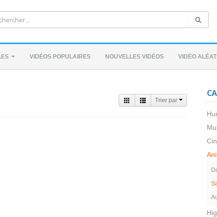
LES
VIDÉOS POPULAIRES
NOUVELLES VIDÉOS
VIDÉO ALÉAT
CA
Trier par
Hu
Mu
Ci
An
D
S
Au
Hig