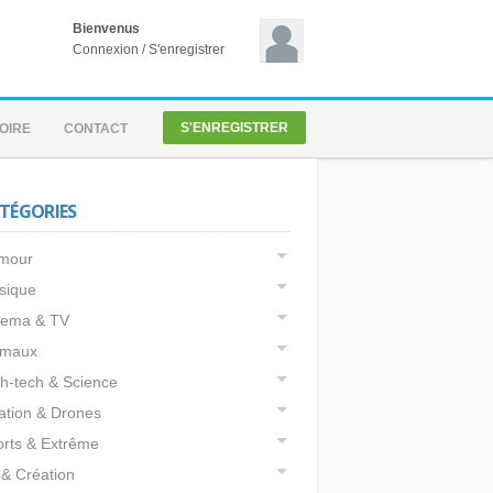
Bienvenus
Connexion
/
S'enregistrer
S'ENREGISTRER
OIRE
CONTACT
TÉGORIES
mour
sique
nema & TV
imaux
h-tech & Science
ation & Drones
rts & Extrême
 & Création