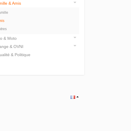
ille & Amis
mille
mis
tres
o & Moto
range & OVNI
ualité & Politique