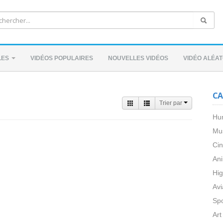
LES
VIDÉOS POPULAIRES
NOUVELLES VIDÉOS
VIDÉO ALÉAT
CA
Trier par
Hu
Mu
Ci
An
Hig
Avi
Spo
Art