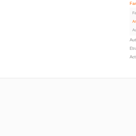
Fam
Fa
A
Au
Aut
Et
Act