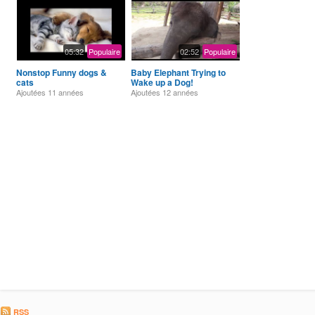
05:32
Populaire
02:52
Populaire
Nonstop Funny dogs &
Baby Elephant Trying to
cats
Wake up a Dog!
Ajoutées
11 années
Ajoutées
12 années
RSS