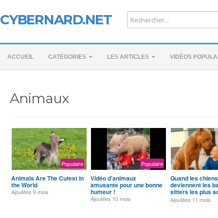
CYBERNARD.NET
ACCUEIL
CATÉGORIES
LES ARTICLES
VIDÉOS POPULA
Animaux
Populaire
Populaire
Animals Are The Cutest in
Vidéo d'animaux
Quand les chiens
the World
amusante pour une bonne
deviennent les b
humeur !
sitters les plus 
Ajoutées
9 mois
❤️ | Vidéos de bé
Ajoutées
10 mois
Ajoutées
11 mois
chiens