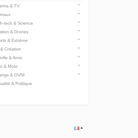
nema & TV
imaux
h-tech & Science
ation & Drones
rts & Extrême
 & Création
ille & Amis
o & Moto
range & OVNI
ualité & Politique