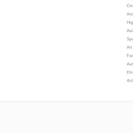
Ci
An
Hig
Avi
Spo
Art
Fam
Aut
Et
Act