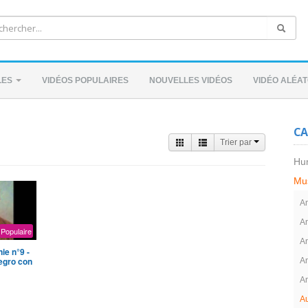
LES
VIDÉOS POPULAIRES
NOUVELLES VIDÉOS
VIDÉO ALÉAT
CA
Trier par
Hu
Mu
An
A
Populaire
A
ie n°9 -
egro con
A
A
Au