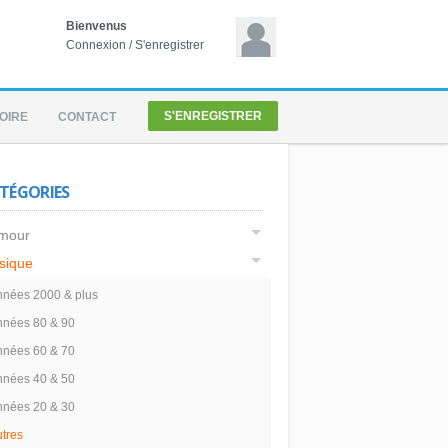
Bienvenus
Connexion
/
S'enregistrer
S'ENREGISTRER
OIRE
CONTACT
TÉGORIES
mour
sique
nées 2000 & plus
nnées 80 & 90
nnées 60 & 70
nnées 40 & 50
nnées 20 & 30
tres