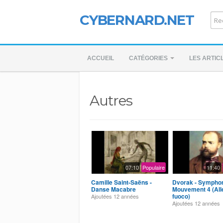
CYBERNARD.NET
ACCUEIL
CATÉGORIES
LES ARTIC
Autres
07:10
Populaire
11:40
Camille Saint-Saëns -
Dvorak - Symphon
Danse Macabre
Mouvement 4 (All
fuoco)
Ajoutées
12 années
Ajoutées
12 années