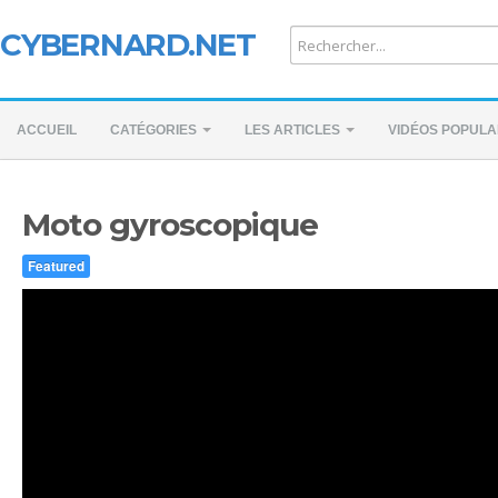
CYBERNARD.NET
ACCUEIL
CATÉGORIES
LES ARTICLES
VIDÉOS POPULA
Moto gyroscopique
Featured