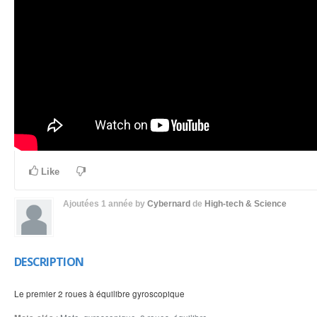
Like
Ajoutées
1 année
by
Cybernard
de
High-tech & Science
DESCRIPTION
Le premier 2 roues à équilibre gyroscopique