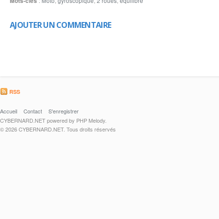
Mots-clés
:
Moto
,
gyroscopique
,
2 roues
,
équilibre
AJOUTER UN COMMENTAIRE
RSS
Accueil
Contact
S'enregistrer
CYBERNARD.NET powered by PHP Melody.
© 2026 CYBERNARD.NET. Tous droits réservés