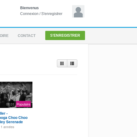
Bienvenus
Connexion
/
S'enregistrer
S'ENREGISTRER
OIRE
CONTACT
08:01
Populaire
ler -
ooga Choo Choo
lley Serenade
HQ
11 années