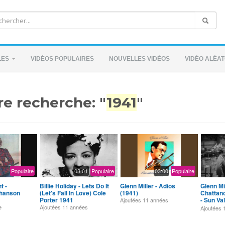
LES
VIDÉOS POPULAIRES
NOUVELLES VIDÉOS
VIDÉO ALÉAT
re recherche: "
1941
"
Populaire
03:01
Populaire
03:00
Populaire
t -
Billie Holiday - Lets Do It
Glenn Miller - Adios
Glenn Mil
hanson
(Let's Fall In Love) Cole
(1941)
Chattan
Porter 1941
- Sun Va
Ajoutées
11 années
(1941) 
e
Ajoutées
11 années
Ajoutées