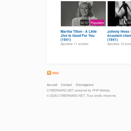
02:57
Populaire
03
Martha Tilton - A Little
Johnny Hess 
Jive Is Good For You
écoutant chant
(1941)
(1941)
Ajoutées
11 années
Ajoutées
12 ann
RSS
Accueil
Contact
S'enregistrer
CYBERNARD.NET powered by PHP Melody.
© 2026 CYBERNARD.NET. Tous droits réservés