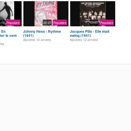
:10
Populaire
02:37
Populaire
03:07
Populaire
- En
Johnny Hess - Rythme
Jacques Pills - Elle était
er le vent
(1941)
swing (1941)
Ajoutées
12 années
Ajoutées
12 années
ées