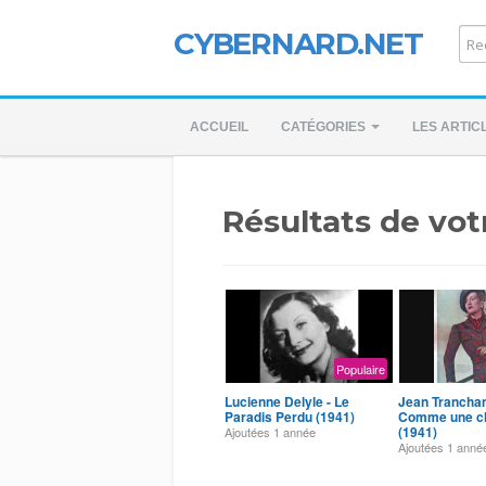
CYBERNARD.NET
ACCUEIL
CATÉGORIES
LES ARTIC
Résultats de vot
Populaire
Lucienne Delyle - Le
Jean Tranchan
Paradis Perdu (1941)
Comme une c
(1941)
Ajoutées
1 année
Ajoutées
1 anné