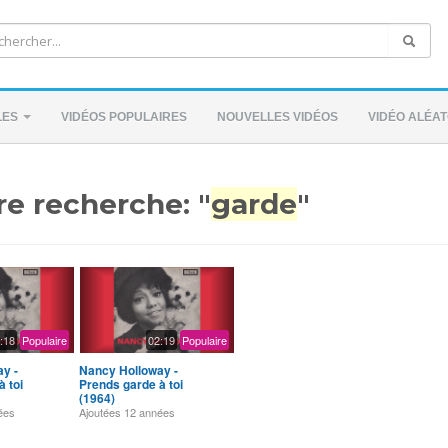
LES
VIDÉOS POPULAIRES
NOUVELLES VIDÉOS
VIDÉO ALÉAT
re recherche: "
garde
"
:18
Populaire
02:19
Populaire
y -
Nancy Holloway -
 toi
Prends garde à toi
(1964)
ées
Ajoutées
12 années