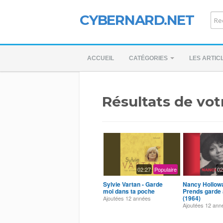
CYBERNARD.NET
ACCUEIL
CATÉGORIES
LES ARTIC
Résultats de vot
02:27
Populaire
02
Sylvie Vartan - Garde
Nancy Hollowa
moi dans ta poche
Prends garde à
(1964)
Ajoutées
12 années
Ajoutées
12 ann