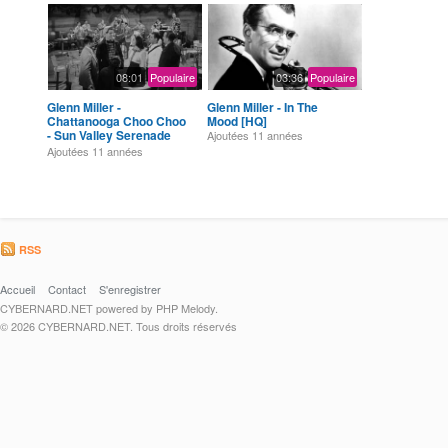
08:01
Populaire
03:36
Populaire
Glenn Miller -
Glenn Miller - In The
Chattanooga Choo Choo
Mood [HQ]
- Sun Valley Serenade
Ajoutées
11 années
(1941) HQ
Ajoutées
11 années
RSS
Accueil
Contact
S'enregistrer
CYBERNARD.NET powered by PHP Melody.
© 2026 CYBERNARD.NET. Tous droits réservés