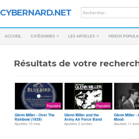
CYBERNARD.NET
ACCUEIL
CATÉGORIES
LES ARTICLES
VIDÉOS POPULA
Résultats de votre recherch
Populaire
Populaire
03
Glenn Miller - Over The
Glenn Miller and the
Glenn Miller - 
Rainbow (1939)
Army Air Force Band
Mood
Ajoutées
10 mois
Ajoutées
2 années
Ajoutées
11 ann