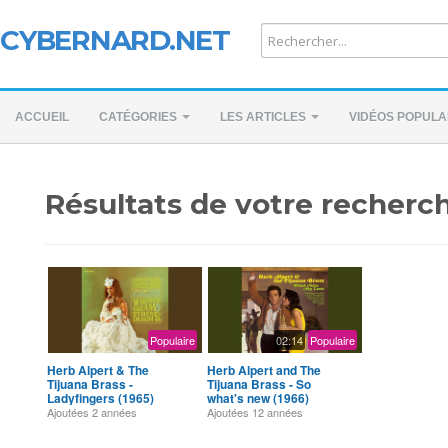
CYBERNARD.NET
ACCUEIL
CATÉGORIES
LES ARTICLES
VIDÉOS POPULA
Résultats de votre recherch
Populaire
02:14
Populaire
Herb Alpert & The
Herb Alpert and The
Tijuana Brass -
Tijuana Brass - So
Ladyfingers (1965)
what's new (1966)
Ajoutées
2 années
Ajoutées
12 années