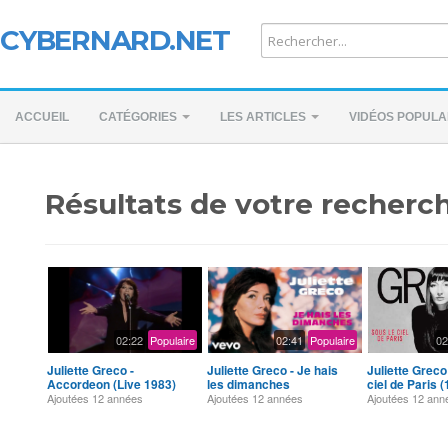
CYBERNARD.NET
ACCUEIL
CATÉGORIES
LES ARTICLES
VIDÉOS POPULA
Résultats de votre recherch
02:22
Populaire
02:41
Populaire
02
Juliette Greco -
Juliette Greco - Je hais
Juliette Greco
Accordeon (Live 1983)
les dimanches
ciel de Paris 
Ajoutées
12 années
Ajoutées
12 années
Ajoutées
12 ann