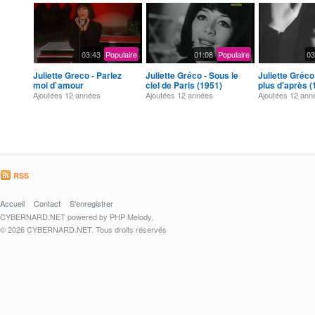
03:43
Populaire
01:08
Populaire
03
Juliette Greco - Parlez
Juliette Gréco - Sous le
Juliette Gréco -
moi d`amour
ciel de Paris (1951)
plus d'après (
Ajoutées
12 années
Ajoutées
12 années
Ajoutées
12 ann
RSS
Accueil
Contact
S'enregistrer
CYBERNARD.NET powered by PHP Melody.
© 2026 CYBERNARD.NET. Tous droits réservés