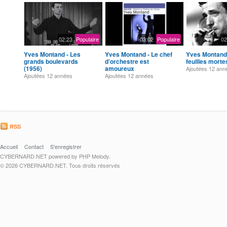
02:23
Populaire
03:02
Populaire
02
Yves Montand - Les
Yves Montand - Le chef
Yves Montand 
grands boulevards
d’orchestre est
feuilles morte
(1956)
amoureux
Ajoutées
12 ann
Ajoutées
12 années
Ajoutées
12 années
RSS
Accueil
Contact
S'enregistrer
CYBERNARD.NET powered by PHP Melody.
© 2026 CYBERNARD.NET. Tous droits réservés