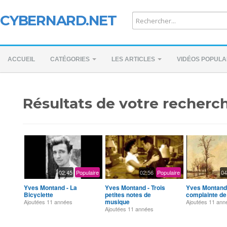
CYBERNARD.NET
ACCUEIL
CATÉGORIES
LES ARTICLES
VIDÉOS POPULA
Résultats de votre recherch
02:45
Populaire
02:56
Populaire
04
Yves Montand - La
Yves Montand - Trois
Yves Montand 
Bicyclette
petites notes de
complainte de
musique
Ajoutées
11 années
Ajoutées
11 ann
Ajoutées
11 années