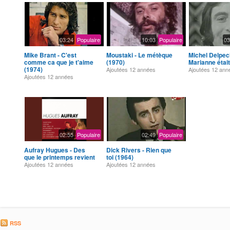
03:24
Populaire
10:03
Populaire
03
Mike Brant - C'est
Moustaki - Le métèque
Michel Delpec
comme ca que je t'aime
(1970)
Marianne était 
(1974)
Ajoutées
12 années
Ajoutées
12 ann
Ajoutées
12 années
02:55
Populaire
02:49
Populaire
Aufray Hugues - Des
Dick Rivers - Rien que
que le printemps revient
toi (1964)
Ajoutées
12 années
Ajoutées
12 années
RSS