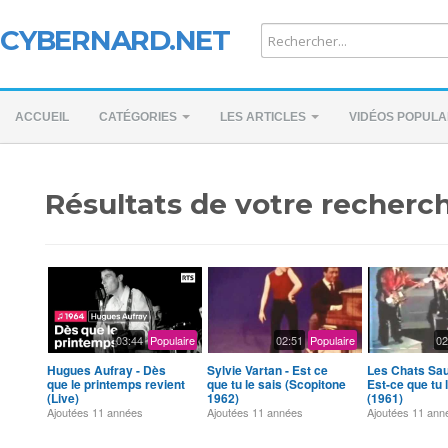
CYBERNARD.NET
ACCUEIL
CATÉGORIES
LES ARTICLES
VIDÉOS POPULA
Résultats de votre recherch
03:44
Populaire
02:51
Populaire
02
Hugues Aufray - Dès
Sylvie Vartan - Est ce
Les Chats Sa
que le printemps revient
que tu le sais (Scopitone
Est-ce que tu 
(Live)
1962)
(1961)
Ajoutées
11 années
Ajoutées
11 années
Ajoutées
11 ann