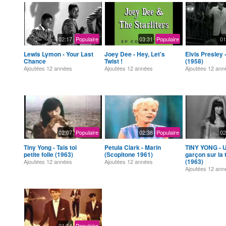
02:17
Populaire
03:31
Populaire
01
Lewis Lymon - Your Last
Joey Dee - Hey, Let's
Elvis Presley 
Chance
Twist !
(1958)
Ajoutées
12 années
Ajoutées
12 années
Ajoutées
12 ann
02:07
Populaire
02:38
Populaire
02
Tiny Yong - Tais toi
Petula Clark - Marin
TINY YONG - U
petite folle (1963)
(Scopitone 1961)
garçon sur la 
(1963)
Ajoutées
12 années
Ajoutées
12 années
Ajoutées
12 ann
01:54
Populaire