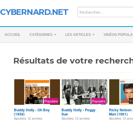
CYBERNARD.NET
ACCUEIL
CATÉGORIES
LES ARTICLES
VIDÉOS POPULA
Résultats de votre recherch
02:13
Populaire
01:37
Populaire
01
Buddy Holly - Oh Boy
Buddy Holly - Peggy
Ricky Nelson -
(1958)
Sue
Man (1961)
Ajoutées
12 années
Ajoutées
12 années
Ajoutées
12 ann