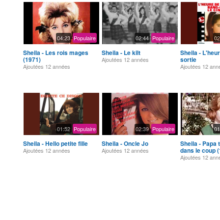
04:23
Populaire
02:44
Populaire
02
Sheila - Les rois mages
Sheila - Le kilt
Sheila - L'heur
(1971)
sortie
Ajoutées
12 années
Ajoutées
12 années
Ajoutées
12 ann
01:52
Populaire
02:39
Populaire
01
Sheila - Hello petite fille
Sheila - Oncle Jo
Sheila - Papa 
dans le coup 
Ajoutées
12 années
Ajoutées
12 années
Ajoutées
12 ann