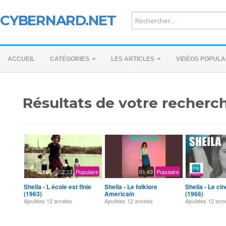
CYBERNARD.NET
ACCUEIL
CATÉGORIES
LES ARTICLES
VIDÉOS POPULA
Résultats de votre recherch
02:33
Populaire
01:43
Populaire
Sheila - L école est finie
Sheila - Le folklore
Sheila - Le ci
(1963)
Americain
(1966)
Ajoutées
12 années
Ajoutées
12 années
Ajoutées
12 ann