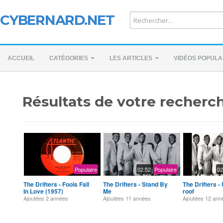
CYBERNARD.NET
ACCUEIL
CATÉGORIES
LES ARTICLES
VIDÉOS POPULA
Résultats de votre recherch
Populaire
02:52
Populaire
02
The Drifters - Fools Fall
The Drifters - Stand By
The Drifters -
In Love (1957)
Me
roof
Ajoutées
2 années
Ajoutées
11 années
Ajoutées
12 ann