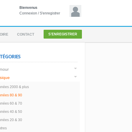
Bienvenus
Connexion
/
S'enregistrer
S'ENREGISTRER
OIRE
CONTACT
TÉGORIES
mour
sique
nées 2000 & plus
nnées 80 & 90
nnées 60 & 70
nnées 40 & 50
nnées 20 & 30
tres