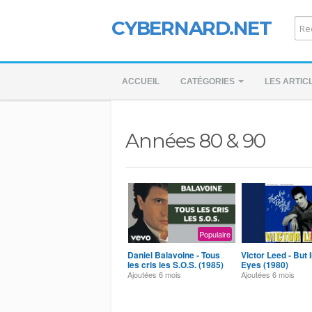
CYBERNARD.NET
ACCUEIL
CATÉGORIES
LES ARTIC
Années 80 & 90
Populaire
Daniel Balavoine - Tous
Victor Leed - But 
les cris les S.O.S. (1985)
Eyes (1980)
Ajoutées
6 mois
Ajoutées
6 mois