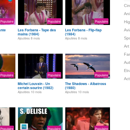
Ci
An
Populaire
Populaire
Populaire
Hig
ante
Les Forbans - Tape des
Les Forbans - Flip-flap
Avi
mains (1984)
(1984)
Ajoutées
8 mois
Ajoutées
8 mois
Spo
Art
Fam
Aut
Et
Populaire
Populaire
Populaire
Act
Michel Louvain - Un
The Shadows - Albatross
certain sourire (1982)
(1980)
Ajoutées
10 mois
Ajoutées
10 mois
Populaire
Populaire
Populaire