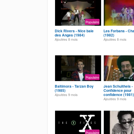
Populaire
Dick Rivers - Nice baie
Les Forbans - Ch
des Anges (1984)
(1982)
Ajoutées
8 mois
Ajoutées
8 mois
Populaire
Baltimora - Tarzan Boy
Jean Schultheis -
(1985)
Confidence pour
confidence (1981)
Ajoutées
9 mois
Ajoutées
9 mois
Populaire