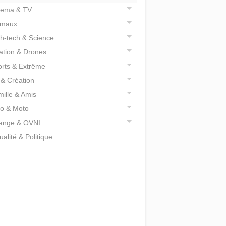
nema & TV
imaux
h-tech & Science
ation & Drones
rts & Extrême
 & Création
ille & Amis
o & Moto
range & OVNI
ualité & Politique