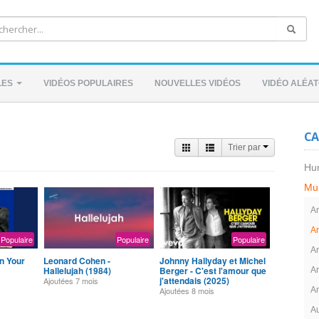
LES
VIDÉOS POPULAIRES
NOUVELLES VIDÉOS
VIDÉO ALÉAT
CA
Trier par
Hu
Mu
An
A
Populaire
Populaire
Populaire
A
In Your
Leonard Cohen -
Johnny Hallyday et Michel
Hallelujah (1984)
Berger - C'est l'amour que
A
j'attendais (2025)
Ajoutées
7 mois
Ajoutées
8 mois
A
Au