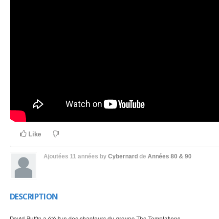
Like
Ajoutées
11 années
by
Cybernard
de
Années 80 & 90
DESCRIPTION
David Ruffin a été l'un des chanteurs du groupe The Temptations