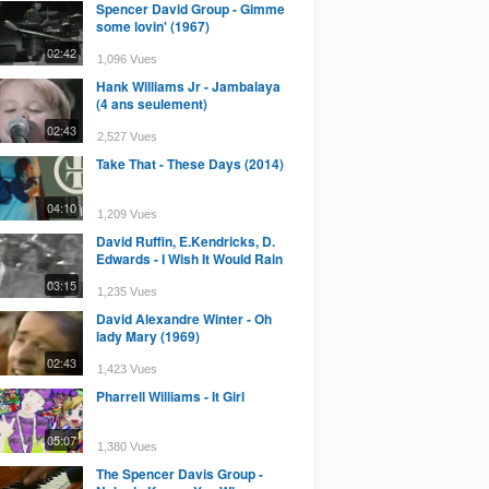
Spencer David Group - Gimme
some lovin' (1967)
02:42
1,096 Vues
Hank Williams Jr - Jambalaya
(4 ans seulement)
02:43
2,527 Vues
Take That - These Days (2014)
04:10
1,209 Vues
David Ruffin, E.Kendricks, D.
Edwards - I Wish It Would Rain
03:15
1,235 Vues
David Alexandre Winter - Oh
lady Mary (1969)
02:43
1,423 Vues
Pharrell Williams - It Girl
05:07
1,380 Vues
The Spencer Davis Group -