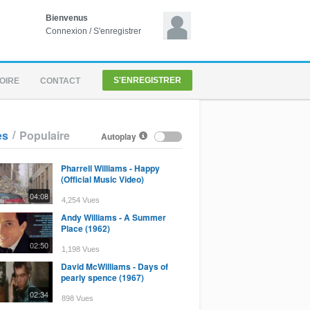
Bienvenus
Connexion
/
S'enregistrer
S'ENREGISTRER
OIRE
CONTACT
/
es
Populaire
Autoplay
Pharrell Williams - Happy
(Official Music Video)
04:08
4,254 Vues
Andy Williams - A Summer
Place (1962)
02:50
1,198 Vues
David McWilliams - Days of
pearly spence (1967)
02:34
898 Vues