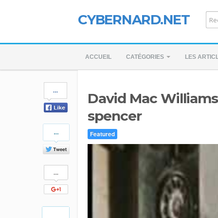
CYBERNARD.NET
ACCUEIL
CATÉGORIES
LES ARTIC
Share
David Mac Williams 
on
Facebook
spencer
Share
Featured
on
Twitter
Share
on
Google+
Pinterest