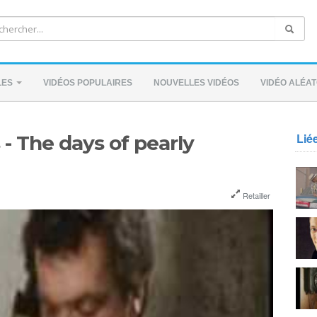
LES
VIDÉOS POPULAIRES
NOUVELLES VIDÉOS
VIDÉO ALÉAT
Lié
- The days of pearly
Retailler