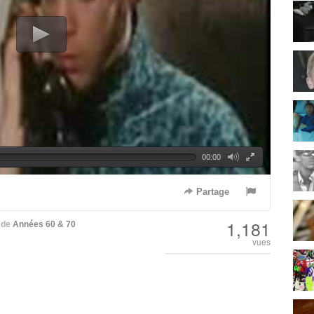
00:00
Partage
1,181
de
Années 60 & 70
vues