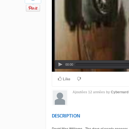
00:00
Like
Ajoutées
12 années
by
Cybernard
DESCRIPTION
David Mac Williams - The days of pearly spencer