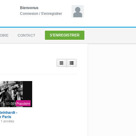
Bienvenus
Connexion
/
S'enregistrer
S'ENREGISTRER
OIRE
CONTACT
03:05
Populaire
einhardt -
e Paris
11 années