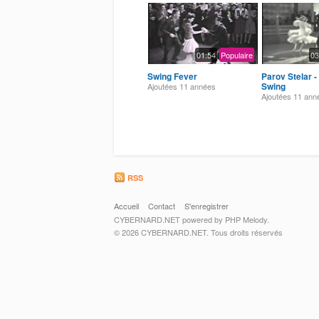
01:54
Populaire
03
Swing Fever
Parov Stelar -
Swing
Ajoutées
11 années
Ajoutées
11 ann
RSS
Accueil
Contact
S'enregistrer
CYBERNARD.NET powered by PHP Melody.
© 2026 CYBERNARD.NET. Tous droits réservés