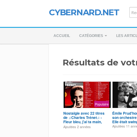
CYBERNARD.NET
ACCUEIL
CATÉGORIES
LES ARTIC
Résultats de vot
Populaire
03
Nostalgie avec 22 titres
Émile Prud'h
de ♫Charles Trénet♫ -
son orchestre
Fleur bleu, j'ai ta main,
Elle était swin
ect ...
Ajoutées
11 ann
Ajoutées
2 années