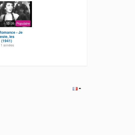
05:08
Populaire
 Romance - Je
este, les
(1941)
11 années