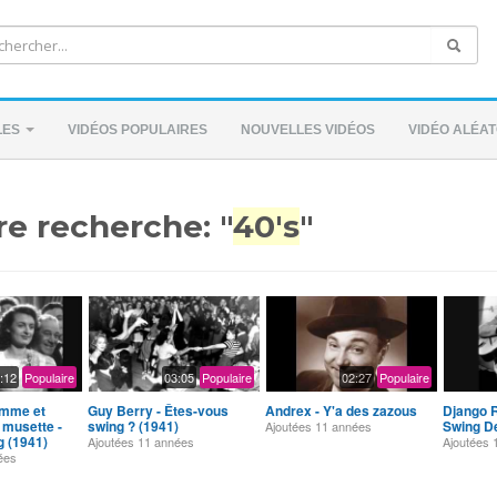
LES
VIDÉOS POPULAIRES
NOUVELLES VIDÉOS
VIDÉO ALÉAT
re recherche: "
40's
"
:12
Populaire
03:05
Populaire
02:27
Populaire
omme et
Guy Berry - Êtes-vous
Andrex - Y'a des zazous
Django R
 musette -
swing ? (1941)
Swing D
Ajoutées
11 années
g (1941)
Ajoutées
11 années
Ajoutées
ées