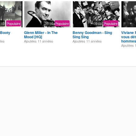
:13
Populaire
03:36
Populaire
05:06
Populaire
 Booty
Glenn Miller - In The
Benny Goodman - Sing
Viviane
Mood [HQ]
Sing Sing
vous dét
hommes 
ées
Ajoutées
11 années
Ajoutées
11 années
Ajoutées