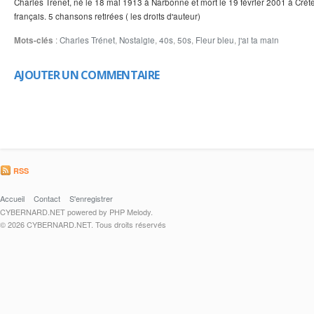
Charles Trenet, né le 18 mai 1913 à Narbonne et mort le 19 février 2001 à Créte
français. 5 chansons retirées ( les droits d'auteur)
Mots-clés
:
Charles Trénet
,
Nostalgie
,
40s
,
50s
,
Fleur bleu
,
j'ai ta main
AJOUTER UN COMMENTAIRE
RSS
Accueil
Contact
S'enregistrer
CYBERNARD.NET powered by PHP Melody.
© 2026 CYBERNARD.NET. Tous droits réservés