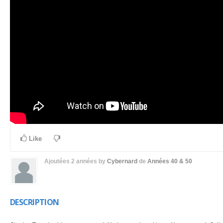
Like
Ajoutées
2 années
by
Cybernard
de
Années 40 & 50
DESCRIPTION