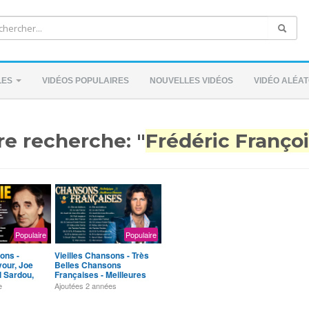
LES
VIDÉOS POPULAIRES
NOUVELLES VIDÉOS
VIDÉO ALÉAT
re recherche: "
Frédéric Franço
Populaire
Populaire
ons -
Vieilles Chansons - Très
our, Joe
Belles Chansons
l Sardou,
Françaises - Meilleures
çois, C
Vieilles Chansons
e
Ajoutées
2 années
D'amour