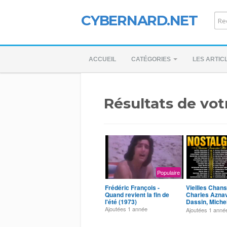
CYBERNARD.NET
ACCUEIL
CATÉGORIES
LES ARTIC
Résultats de vot
Populaire
Frédéric François -
Vieilles Chans
Quand revient la fin de
Charles Aznav
l'été (1973)
Dassin, Miche
Frédéric Fran
Ajoutées
1 année
Ajoutées
1 anné
Jérome, ...