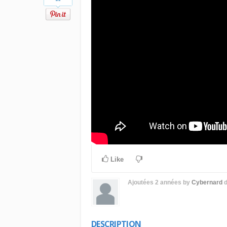
Like
Ajoutées
2 années
by
Cybernard
DESCRIPTION