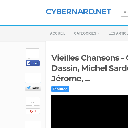
CYBERNARD.NET
ACCUEIL
CATÉGORIES
LES ARTIC
Share
Vieilles Chansons -
on
Facebook
Dassin, Michel Sard
Share
Jérome, ...
on
Twitter
Featured
Share
on
Google+
Pinterest