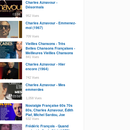
Charles Aznavour -
Désormais
03:04
952 Vues
Charles Aznavour - Emmenez-
moi (1967)
709 Vues
Vieilles Chansons - Très
Belles Chansons Françaises -
Meilleures Vieilles Chansons
D'amour
841 Vues
Charles Aznavour - Hier
encore (1964)
742 Vues
Charles Aznavour - Mes
emmerdes
03:09
1,058 Vues
Nostalgie Française 60s 70s
80s, Charles Aznavour, Édith
Piaf, Michel Sardou, Joe
Dassin,...
632 Vues
Frédéric François - Quand