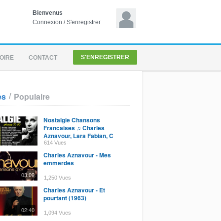
Bienvenus
Connexion
/
S'enregistrer
S'ENREGISTRER
OIRE
CONTACT
/
es
Populaire
Nostalgie Chansons
Francaises ♫ Charles
Aznavour, Lara Fabian, C
Jerome, Julien Clerc, Michel
614 Vues
Sardou
Charles Aznavour - Mes
emmerdes
03:09
1,250 Vues
Charles Aznavour - Et
pourtant (1963)
02:40
1,094 Vues