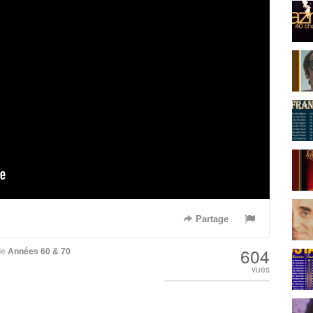
Partage
604
de
Années 60 & 70
vues