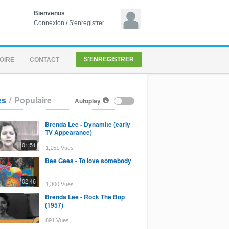
Bienvenus
Connexion
/
S'enregistrer
S'ENREGISTRER
OIRE
CONTACT
/
es
Populaire
Autoplay
Brenda Lee - Dynamite (early
TV Appearance)
01:51
1,151 Vues
Bee Gees - To love somebody
02:46
1,300 Vues
Brenda Lee - Rock The Bop
(1957)
891 Vues