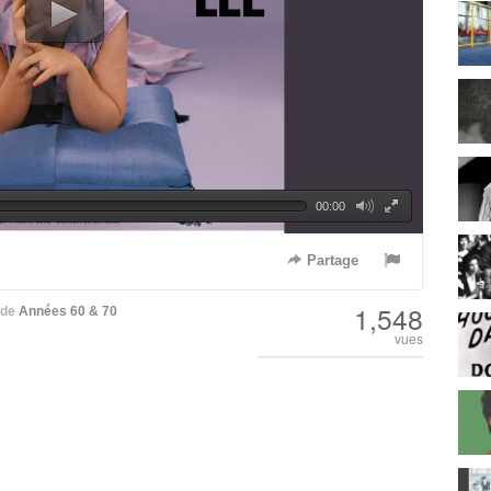
00:00
Partage
1,548
de
Années 60 & 70
vues