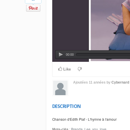
00:00
Like
Ajoutées
11 années
by
Cybernard
DESCRIPTION
Chanson d'Edith Piaf - L'hymne à l'amour
Mots-clés
:
Brenda
,
Lee
,
you
,
love