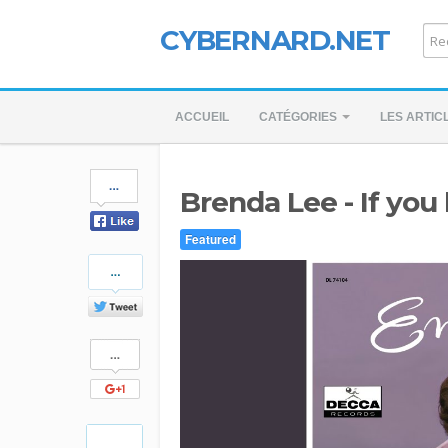
CYBERNARD.NET
ACCUEIL
CATÉGORIES
LES ARTIC
Share
Brenda Lee - If you
on
Facebook
Featured
Share
on
Twitter
Share
on
Google+
Pinterest