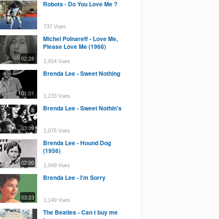
Robots - Do You Love Me ?
737 Vues
Michel Polnareff - Love Me,
Please Love Me (1966)
02:28
1,914 Vues
Brenda Lee - Sweet Nothing
01:01
1,233 Vues
Brenda Lee - Sweet Nothin's
03:09
1,075 Vues
Brenda Lee - Hound Dog
(1956)
02:00
1,049 Vues
Brenda Lee - I'm Sorry
03:23
1,149 Vues
The Beatles - Can t buy me