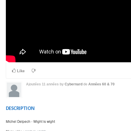
Like
Ajoutées
11 années
by
Cybernard
de
Années 60 & 70
DESCRIPTION
Michel Delpech - Wight is wight