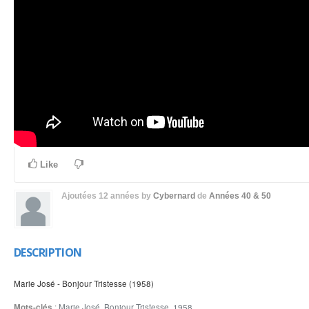
Like
Ajoutées
12 années
by
Cybernard
de
Années 40 & 50
DESCRIPTION
Marie José - Bonjour Tristesse (1958)
Mots-clés
:
Marie José
,
Bonjour Tristesse
,
1958