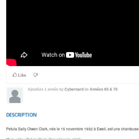
Like
Ajoutées
1 année
by
Cybernard
de
Années 60 & 70
DESCRIPTION
Petula Sally Olwen Clark, née le 15 novembre 1932 à Ewell, est une chanteuse, 