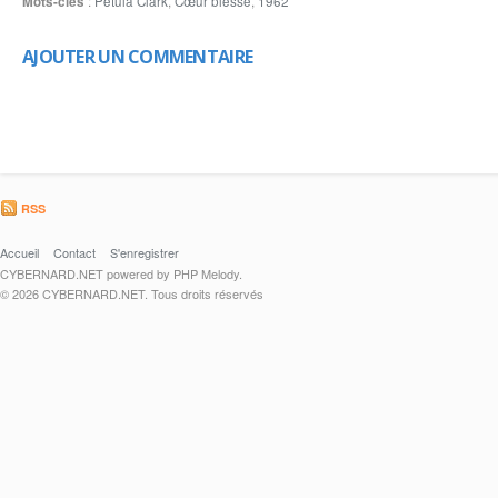
Mots-clés
:
Petula Clark
,
Cœur blessé
,
1962
AJOUTER UN COMMENTAIRE
RSS
Accueil
Contact
S'enregistrer
CYBERNARD.NET powered by PHP Melody.
© 2026 CYBERNARD.NET. Tous droits réservés