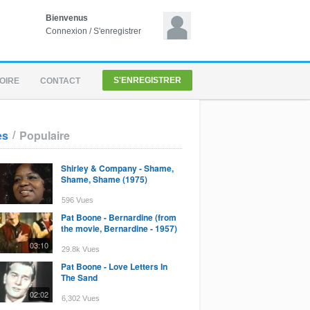
Bienvenus
Connexion
/
S'enregistrer
S'ENREGISTRER
OIRE
CONTACT
/
es
Populaire
Shirley & Company - Shame,
Shame, Shame (1975)
596 Vues
Pat Boone - Bernardine (from
the movie, Bernardine - 1957)
03:10
29.8k Vues
Pat Boone - Love Letters In
The Sand
02:02
6,302 Vues