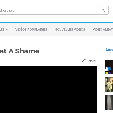
LES
VIDÉOS POPULAIRES
NOUVELLES VIDÉOS
VIDÉO ALÉAT
Lié
hat A Shame
Retailler