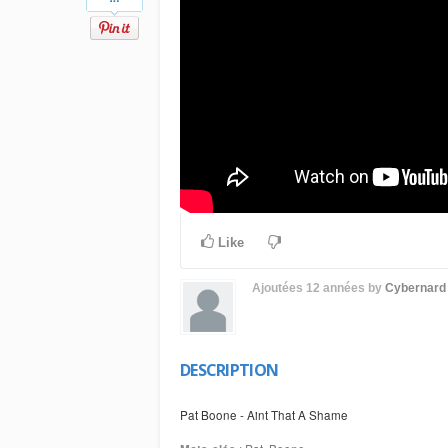
Like
Ajoutées
12 années
by
Cybernard
DESCRIPTION
Pat Boone - Aint That A Shame