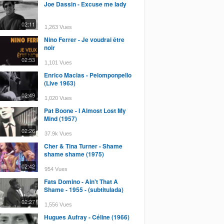
Joe Dassin - Excuse me lady
02:11
1,263 Vues
Nino Ferrer - Je voudrai être
noir
02:53
1,101 Vues
Enrico Macias - Pelomponpello
(Live 1963)
02:49
1,020 Vues
Pat Boone - I Almost Lost My
Mind (1957)
02:26
37.9k Vues
Cher & Tina Turner - Shame
shame shame (1975)
02:42
954 Vues
Fats Domino - Ain't That A
Shame - 1955 - (subtitulada)
02:27
1,556 Vues
Hugues Aufray - Céline (1966)