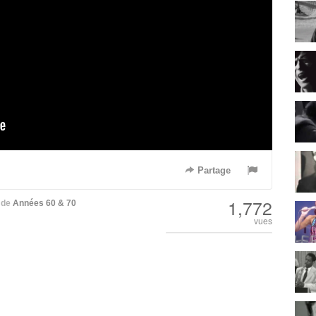
Partage
1,772
de
Années 60 & 70
vues