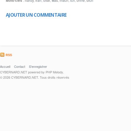
Mots-clés
:
hardy
,
fran
,
oise
,
was
,
mach
,
ich
,
ohne
,
dich
AJOUTER UN COMMENTAIRE
RSS
Accueil
Contact
S'enregistrer
CYBERNARD.NET powered by PHP Melody.
© 2026 CYBERNARD.NET. Tous droits réservés