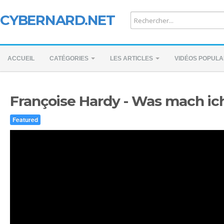
CYBERNARD.NET
ACCUEIL
CATÉGORIES
LES ARTICLES
VIDÉOS POPULA
Françoise Hardy - Was mach ic
Featured