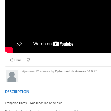
Like
Ajoutées
12 années
by
Cybernard
de
Années 60 & 70
DESCRIPTION
Françoise Hardy - Was mach ich ohne dich