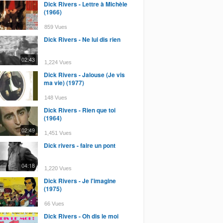
Dick Rivers - Lettre à Michèle
(1966)
859 Vues
Dick Rivers - Ne lui dis rien
02:43
1,224 Vues
Dick Rivers - Jalouse (Je vis
ma vie) (1977)
148 Vues
Dick Rivers - Rien que toi
(1964)
02:49
1,451 Vues
Dick rivers - faire un pont
04:18
1,220 Vues
Dick Rivers - Je l'imagine
(1975)
66 Vues
Dick Rivers - Oh dis le moi