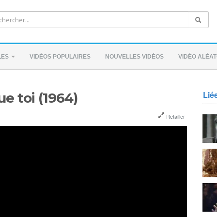
LES
VIDÉOS POPULAIRES
NOUVELLES VIDÉOS
VIDÉO ALÉAT
Lié
ue toi (1964)
Retailler