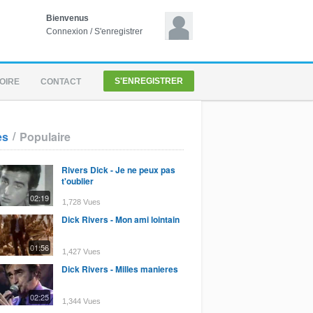
Bienvenus
Connexion
/
S'enregistrer
S'ENREGISTRER
OIRE
CONTACT
/
es
Populaire
Rivers Dick - Je ne peux pas
t'oublier
02:19
1,728 Vues
Dick Rivers - Mon ami lointain
01:56
1,427 Vues
Dick Rivers - Milles manieres
02:25
1,344 Vues