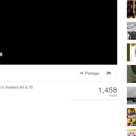
Partage
1,458
de
Années 60 & 70
vues