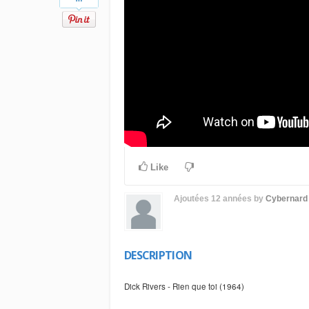
Like
Ajoutées
12 années
by
Cybernard
DESCRIPTION
Dick Rivers - Rien que toi (1964)