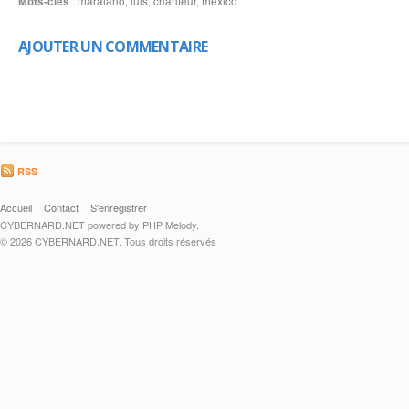
Mots-clés
:
maraiano
,
luis
,
chanteur
,
mexico
AJOUTER UN COMMENTAIRE
RSS
Accueil
Contact
S'enregistrer
CYBERNARD.NET powered by PHP Melody.
© 2026 CYBERNARD.NET. Tous droits réservés