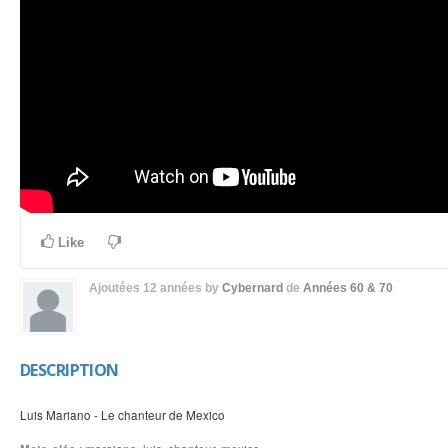
Like
Ajoutées
12 années
by
Cybernard
de
Années 60 & 70
DESCRIPTION
Luis Mariano - Le chanteur de Mexico