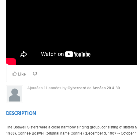
Like
Ajoutées
11 années
by
Cybernard
de
Années 20 & 30
DESCRIPTION
The Boswell Sisters were a close harmony singing group, consisting of sisters M
1958), Connee Boswell (original name Connie) (December 3, 1907 -- October 11