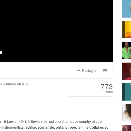
Partage
773
de
Années 60 & 70
vues
 19 janvier 1946 à Sevierville, est une chanteuse country et pop,
instrumentiste, actrice, scénariste, philanthrope, femme d'affaires et