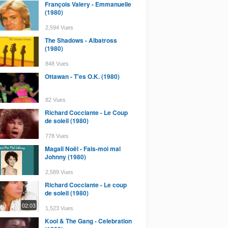
François Valery - Emmanuelle
(1980)
2,594 Vues
The Shadows - Albatross
(1980)
848 Vues
Ottawan - T'es O.K. (1980)
82 Vues
Richard Cocciante - Le Coup
de soleil (1980)
778 Vues
Magali Noël - Fais-moi mal
Johnny (1980)
2,589 Vues
Richard Cocciante - Le coup
de soleil (1980)
02:03
1,523 Vues
Kool & The Gang - Celebration