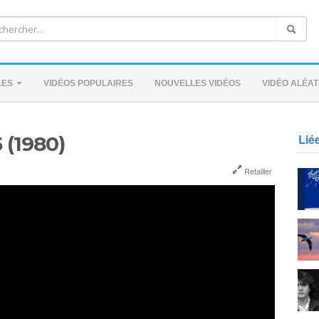
LES
VIDÉOS POPULAIRES
NOUVELLES VIDÉOS
VIDÉO ALÉAT
Lié
5 (1980)
Retailler