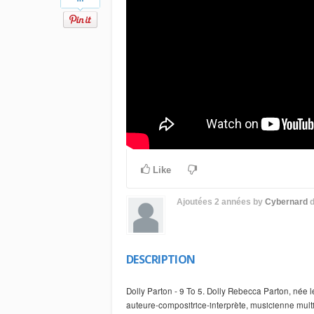
Like
Ajoutées
2 années
by
Cybernard
DESCRIPTION
Dolly Parton - 9 To 5.
Dolly Rebecca Parton, née le
auteure-compositrice-interprète, musicienne multi-