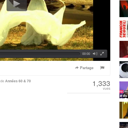
00:00
Partage
1,333
de
Années 60 & 70
vues