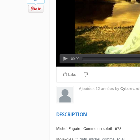
00:00
Like
Ajoutées
12 années
by
Cybernard
DESCRIPTION
Michel Fugain - Comme un soleil 1973
Mots-clés
:
fugain
,
michel
,
comme
,
soleil