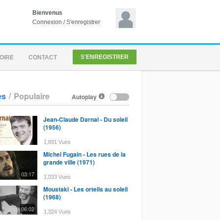
Bienvenus
Connexion
/
S'enregistrer
S'ENREGISTRER
OIRE
CONTACT
/
es
Populaire
Autoplay
Jean-Claude Darnal - Du soleil
(1956)
1,891 Vues
Michel Fugain - Les rues de la
grande ville (1971)
03:17
1,033 Vues
Moustaki - Les orteils au soleil
(1968)
06:02
1,324 Vues