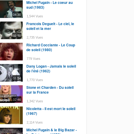
Michel Fugain - Le coeur au
sud (1983)
04:30
1,544 Vues
Francois Deguelt - Le ciel, le
soleil et la mer
02:50
2,735 Vues
Richard Cocciante - Le Coup
de soleil (1980)
779 Vues
Dany Logan - Jamais le soleil
de l'été (1962)
01:54
1,770 Vues
Stone et Charden - Du soleil
sur la France
02:46
1,342 Vues
Nicoletta - Il est mort le soleil
(1967)
2,114 Vues
Michel Fugain & le Big Bazar -