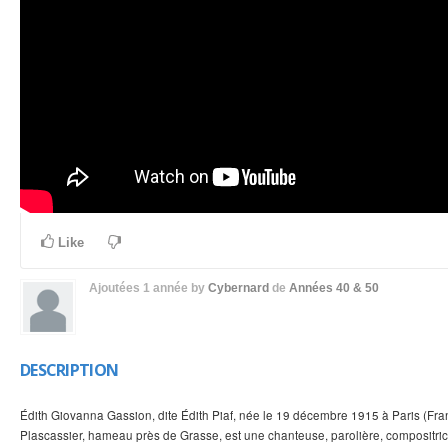
Like
Ajoutées
1 année
by
Cybernard
de
Années 40 & 50
DESCRIPTION
Édith Giovanna Gassion, dite Édith Piaf, née le 19 décembre 1915 à Paris (Fra
Plascassier, hameau près de Grasse, est une chanteuse, parolière, compositrice