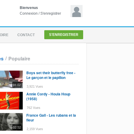
Bienvenus
Connexion
/
S'enregistrer
S'ENREGISTRER
OIRE
CONTACT
/
es
Populaire
Boys set their butterfly free -
Le garçon et le papillon
01:02
3,921 Vues
Annie Cordy - Houla Houp
(1958)
762 Vues
France Gall - Les rubans et la
fleur
02:52
2,159 Vues