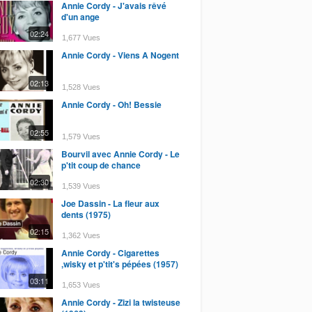
Annie Cordy - J'avais rêvé
d'un ange
02:24
1,677 Vues
Annie Cordy - Viens A Nogent
02:13
1,528 Vues
Annie Cordy - Oh! Bessie
02:55
1,579 Vues
Bourvil avec Annie Cordy - Le
p'tit coup de chance
02:30
1,539 Vues
Joe Dassin - La fleur aux
dents (1975)
02:15
1,362 Vues
Annie Cordy - Cigarettes
,wisky et p'tit's pépées (1957)
03:11
1,653 Vues
Annie Cordy - Zizi la twisteuse