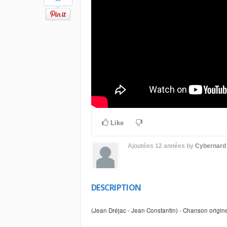
Like
Ajoutées
12 années
by
Cybernard
DESCRIPTION
(Jean Dréjac - Jean Constantin) - Chanson origin