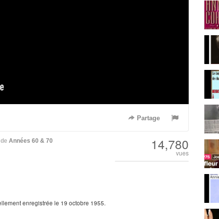
Partage
14,780
de
Années 60 & 70
vues
ellement enregistrée le 19 octobre 1955.