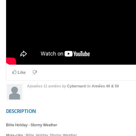
Like
Ajoutées
11 années
by
Cybernard
de
Années 40 & 50
DESCRIPTION
Billie Holiday - Stormy Weather
Mots-clés
:
Billie
,
Holiday
,
Stormy
,
Weather