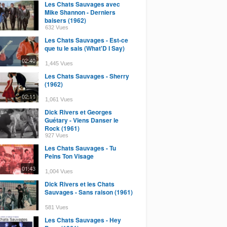
Les Chats Sauvages avec
Mike Shannon - Derniers
baisers (1962)
632 Vues
Les Chats Sauvages - Est-ce
que tu le sais (What'D I Say)
02:40
1,445 Vues
Les Chats Sauvages - Sherry
(1962)
02:11
1,061 Vues
Dick Rivers et Georges
Guétary - Viens Danser le
Rock (1961)
927 Vues
Les Chats Sauvages - Tu
Peins Ton Visage
01:43
1,004 Vues
Dick Rivers et les Chats
Sauvages - Sans raison (1961)
581 Vues
Les Chats Sauvages - Hey