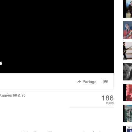
Partage
186
Années 60 & 70
vues