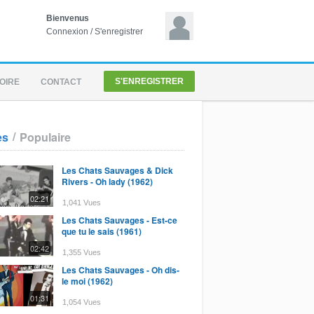
Bienvenus
Connexion
/
S'enregistrer
S'ENREGISTRER
OIRE
CONTACT
/
es
Populaire
Les Chats Sauvages & Dick
Rivers - Oh lady (1962)
02:21
1,041 Vues
Les Chats Sauvages - Est-ce
que tu le sais (1961)
02:42
1,355 Vues
Les Chats Sauvages - Oh dis-
le moi (1962)
01:31
1,054 Vues