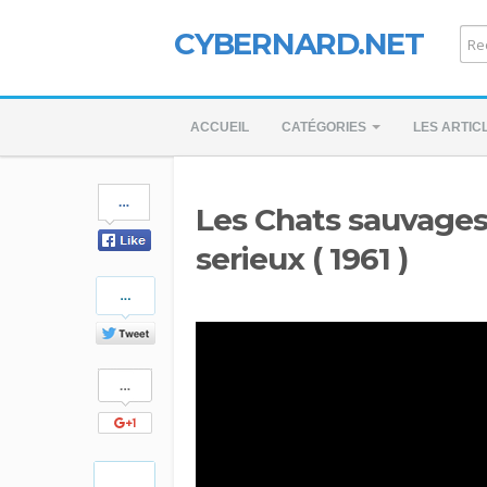
CYBERNARD.NET
ACCUEIL
CATÉGORIES
LES ARTIC
Share
Les Chats sauvages 
on
Facebook
serieux ( 1961 )
Share
on
Twitter
Share
on
Google+
Pinterest