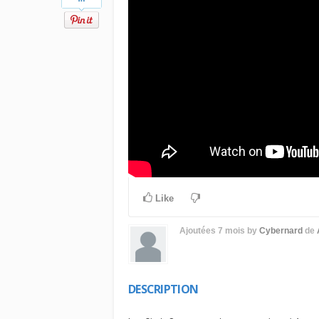
Like
Ajoutées
7 mois
by
Cybernard
de
DESCRIPTION