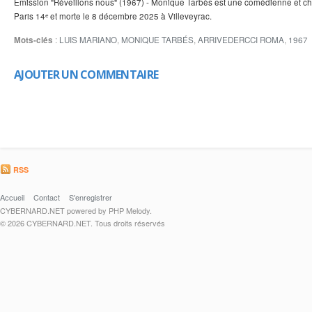
Émission "Réveillons nous" (1967) - Monique Tarbès est une comédienne et ch
Paris 14ᵉ et morte le 8 décembre 2025 à Villeveyrac.
Mots-clés
:
LUIS MARIANO
,
MONIQUE TARBÉS
,
ARRIVEDERCCI ROMA
,
1967
AJOUTER UN COMMENTAIRE
RSS
Accueil
Contact
S'enregistrer
CYBERNARD.NET powered by PHP Melody.
© 2026 CYBERNARD.NET. Tous droits réservés