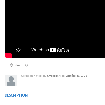
Like
Ajoutées
7 mois
by
Cybernard
de
Années 60 & 70
DESCRIPTION