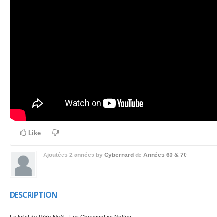
Like
Ajoutées
2 années
by
Cybernard
de
Années 60 & 70
DESCRIPTION
Le twist du Père Noël · Les Chaussettes Noires