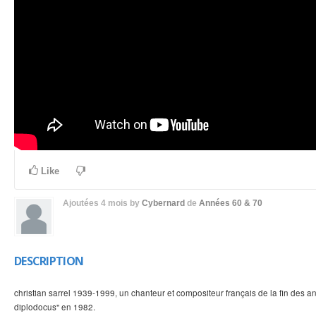
Like
Ajoutées
4 mois
by
Cybernard
de
Années 60 & 70
DESCRIPTION
christian sarrel 1939-1999, un chanteur et compositeur français de la fin des 
diplodocus" en 1982.