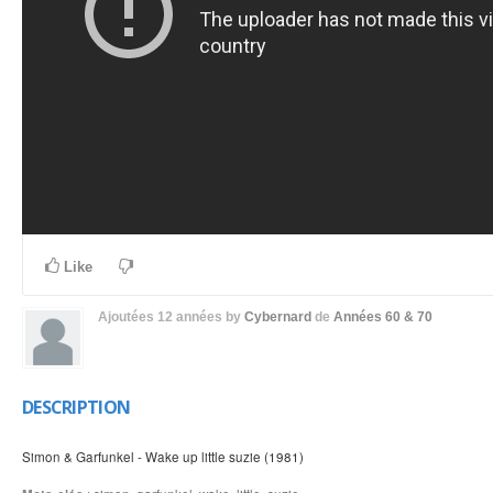
Like
Ajoutées
12 années
by
Cybernard
de
Années 60 & 70
DESCRIPTION
Simon & Garfunkel - Wake up little suzie (1981)