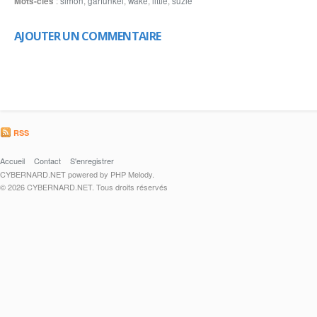
Mots-clés
:
simon
,
garfunkel
,
wake
,
little
,
suzie
AJOUTER UN COMMENTAIRE
RSS
Accueil
Contact
S'enregistrer
CYBERNARD.NET powered by PHP Melody.
© 2026 CYBERNARD.NET. Tous droits réservés