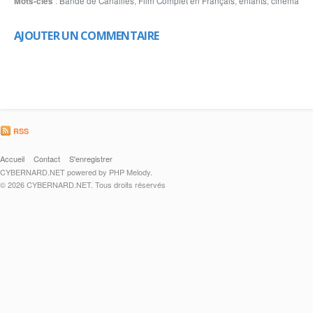
Mots-clés
:
Bande de Canailles
,
Film Complet en Français
,
enfants
,
cinema
AJOUTER UN COMMENTAIRE
RSS
Accueil
Contact
S'enregistrer
CYBERNARD.NET powered by PHP Melody.
© 2026 CYBERNARD.NET. Tous droits réservés