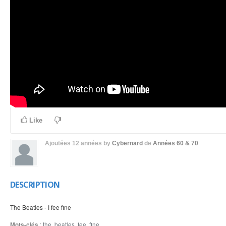
Like
Ajoutées
12 années
by
Cybernard
de
Années 60 & 70
DESCRIPTION
The Beatles - I fee fine
Mots-clés
:
the
,
beatles
,
fee
,
fine