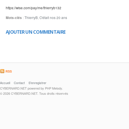
https://wise.com/pay/me/thierryb132
Mots-clés
:
ThierryB
,
C'était nos 20 ans
AJOUTER UN COMMENTAIRE
RSS
Accueil
Contact
S'enregistrer
CYBERNARD.NET powered by PHP Melody.
© 2026 CYBERNARD.NET. Tous droits réservés