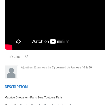
Like
Ajoutées
11 années
by
Cybernard
de
Années 40 & 50
DESCRIPTION
Maurice Chevalier - Paris Sera Toujours Paris